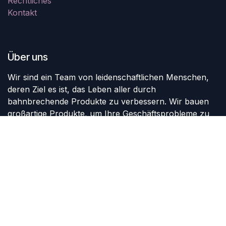
Rechtliches
Kontakt
Über uns
Wir sind ein Team von leidenschaftlichen Menschen,
deren Ziel es ist, das Leben aller durch
bahnbrechende Produkte zu verbessern. Wir bauen
großartige Produkte, um Ihre Geschäftsprobleme zu
lösen.
Unsere Produkte sind für kleine bis mittelgroße
Unternehmen konzipiert, die ihre Leistung optimieren
möchten.
Nehmen Sie Kontakt auf