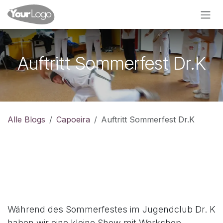
Zum Inhalt springen
Auftritt Sommerfest Dr.K
Alle Blogs
Capoeira
Auftritt Sommerfest Dr.K
Während des Sommerfestes im Jugendclub Dr. K
haben wir eine kleine Show mit Workshop