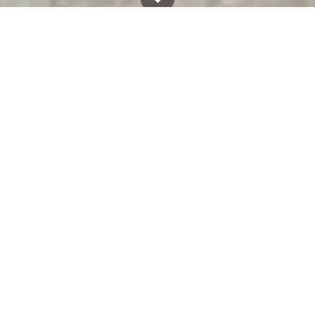
Alle Blogs
Gewichtheben
Athletiktest macht Hoffnung
Am Wochenende trafen sich die Gewichtheber/-
innen der Altersklassen Kinder, Schüler und
Jugend zur Landesmeisterschaft in der Athletik
in der Hansestadt Stralsund. Ausrichter war der
TSV 1860 Stralsund im „Sportcampus Andreas
Behm“.
Während es sonst um die besten Ergebnisse in
den olympischen Disziplinen Reißen, Stoßen und
Zweikampf geht, kamen diesmal Kniebeugen
hinten, Kugelschocken, Schlussdreisprung und
Sternelauf in die Wertung. Damit sollte der